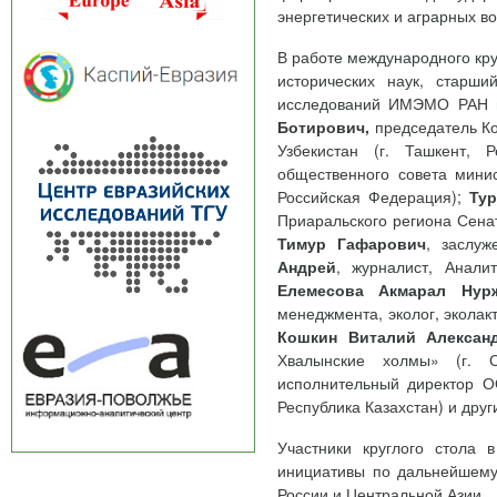
энергетических и аграрных в
В работе международного кру
исторических наук, старш
исследований ИМЭМО РАН им
Ботирович
,
председатель Ко
Узбекистан (г. Ташкент, 
общественного совета минис
Российская Федерация);
Тур
Приаральского региона Сенат
Тимур Гафарович
, заслуж
Андрей
, журналист, Анали
Елемесова Акмарал Нур
менеджмента, эколог, эколакт
Кошкин Виталий Алексан
Хвалынские холмы» (г. С
исполнительный директор ОО
Республика Казахстан) и друг
Участники круглого стола 
инициативы по дальнейшему
России и Центральной Азии.