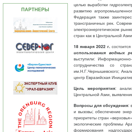
целью выработки гидроэлектр
ПАРТНЕРЫ
развитию агропромышленног
Федерация также заинтерес
трансграничных рек. Совре
электроэнергетическом рынк
стран как в Центральной Азии
18 января 2022 г.
состоится
использования
водных р
выступили: Информационно-
сотрудничества со стра
им.Н.Г.Чернышевского; Ана
центр Евразийская Инициатив
Цель мероприятия
: анали
Центральной Азии, выявлени
Вопросы для обсуждения
:
и вызовы; обеспечение энер
приоритеты стран «верховья»
экологические проблемы Ара
формирования надгосудар