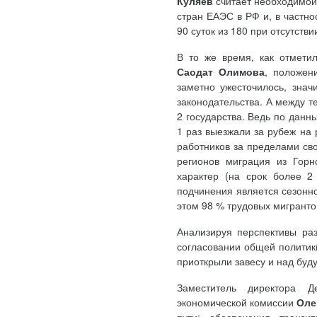
Куляев
считает необходимой
стран ЕАЭС в РФ и, в частно
90 суток из 180 при отсутстви
В то же время, как отметил
Саодат Олимова
, положен
заметно ужесточилось, зна
законодательства. А между 
2 государства. Ведь по данн
1 раз выезжали за рубеж на
работников за пределами св
регионов миграция из Горн
характер (на срок более 2 
подчинения является сезонно
этом 98 % трудовых мигранто
Анализируя перспективы раз
согласовании общей политик
приоткрыли завесу и над буд
Заместитель директора Д
экономической комиссии
Оле