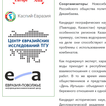
Соорганизаторы
: Новосиб
Российского общества поли
Дикамбаева.
Кандидат географических н
(Павлодар, Казахстан) пред
особенности регионов Каза
примеру, система водохранил
на деле они способствуют 
проблемы с использованием 
комбинатов.
Как подчеркнул эксперт, хар
воды приходит в республик
взаимоотношения с соседним
работ. В то же время имею
общественников и представи
«День Иртыша» объединил м
бережного отношения к одной
Кандидат исторических нау
Дипломатической академии