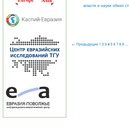
власти и науки обеих с
← Предыдущие
1
2
3
4
5
6
7
8
9
…