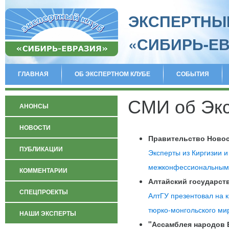
ЭКСПЕРТНЫ
«СИБИРЬ-Е
ГЛАВНАЯ
ОБ ЭКСПЕРТНОМ КЛУБЕ
СОБЫТИЯ
СМИ об Экс
АНОНСЫ
НОВОСТИ
Правительство Новос
ПУБЛИКАЦИИ
Эксперты из Киргизии 
межконфессиональным
КОММЕНТАРИИ
Алтайский государст
СПЕЦПРОЕКТЫ
АлтГУ презентовал на 
тюрко-монгольского ми
НАШИ ЭКСПЕРТЫ
"Ассамблея народов 