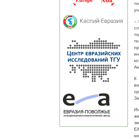
то
уч
– 
сл
то
те
пр
ин
ко
Ам
К 
вз
ор
За
Ин
жи
эк
ЕА
ко