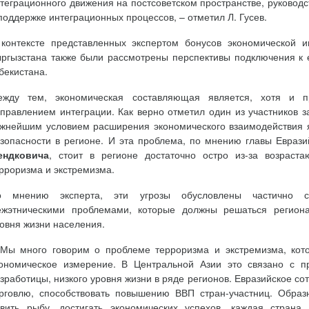
теграционного движения на постсоветском пространстве, руководс
поддержке интеграционных процессов, – отметил Л. Гусев.
контексте представленных экспертом бонусов экономической 
ргызстана также были рассмотрены перспективы подключения к 
бекистана.
ежду тем, экономическая составляющая является, хотя и п
правлением интеграции. Как верно отметил один из участников з
жнейшим условием расширения экономического взаимодействия я
зопасности в регионе. И эта проблема, по мнению главы Еврази
ендковича
, стоит в регионе достаточно остро из-за возраст
рроризма и экстремизма.
о мнению эксперта, эти угрозы обусловлены частично соц
ежэтническими проблемами, которые должны решаться регион
овня жизни населения.
Мы много говорим о проблеме терроризма и экстремизма, кото
ономическое измерение. В Центральной Азии это связано с п
зработицы, низкого уровня жизни в ряде регионов. Евразийское со
рговлю, способствовать повышению ВВП стран-участниц. Образ
вить рыбу, достигать экономических успехов, каждая страна