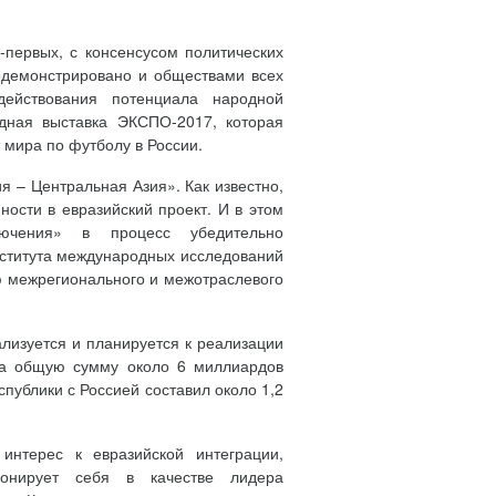
-первых, с консенсусом политических
родемонстрировано и обществами всех
действования потенциала народной
одная выставка ЭКСПО-2017, которая
т мира по футболу в России.
я – Центральная Азия». Как известно,
ности в евразийский проект. И в этом
лючения» в процесс убедительно
нститута международных исследований
 межрегионального и межотраслевого
ализуется и планируется к реализации
 на общую сумму около 6 миллиардов
спублики с Россией составил около 1,2
интерес к евразийской интеграции,
ионирует себя в качестве лидера