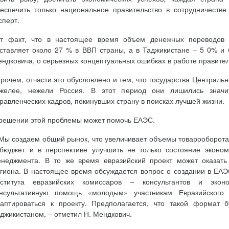
еспечить только национальное правительство в сотрудничестве
сперт.
т факт, что в настоящее время объем денежных переводов т
ставляет около 27 % в ВВП страны, а в Таджикистане – 5 0% и б
ндковича, о серьезных концептуальных ошибках в работе правител
рочем, отчасти это обусловлено и тем, что государства Центральн
яжелее, нежели Россия. В этот период они лишились значи
равленческих кадров, покинувших страну в поисках лучшей жизни.
решении этой проблемы может помочь ЕАЭС.
Мы создаем общий рынок, что увеличивает объемы товарооборота.
бюджет и в перспективе улучшить не только состояние экономи
неджмента. В то же время евразийский проект может оказать
гиона. В настоящее время обсуждается вопрос о создании в ЕА
нститута евразийских комиссаров – консультантов и эконо
онсультативную помощь «молодым» участникам Евразийского 
аптироваться к проекту. Предполагается, что такой формат 
джикистаном, – отметил Н. Мендкович.