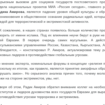
рьезным вызовом для социумов государств постсоветского пр
дела национальных проектов МИА «Россия сегодня», главного р
адика Амирова
, является падение уровня общей культуры и об
оникновения в общественное сознание радикальных идей, которы
едой для террористической и экстремистской активности.
К сожалению, в наших странах появилось больше количество пр
ворить от имени ислама. Под их влиянием неучи берут в руки не
сей Евразии. В первую очередь самих мусульман. А дейст
сульманскими управлениями России, Казахстана, Кыргызстана, 
блюдается, – констатировал Р. Амиров, актуализировав тему р
ховных лидеров в противодействии глобальным угрозам.
 мнению эксперта, номинальные форумы в концепции «религия 
скольку их итогом, как правило, является принятие аморфных об
рушать закон». Но серьезного анализа причин того, почему мол
чки на стороне экстремистов, увы, нет.
воря об этом, Радик Амиров обратил внимание коллег на необх
ститутов и лидеров духовенства всех государств Евразии для вы
отиводействия угрозам терроризма и экстремизма.