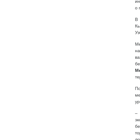
ин
о 
В 
Кы
Уз
М
на
ва
бе
М
те
П
м
ур
– 
эк
бе
то
ло