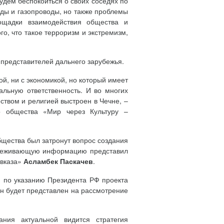
будем беспокоиться о своих соседях по
оды и газопроводы, но также проблемы
ощадки взаимодействия общества и
о, что такое терроризм и экстремизм,
у представителей дальнего зарубежья.
ой, ни с экономикой, но который имеет
льную ответственность. И во многих
ством и религией выстроен в Чечне, –
о общества «Мир через Культуру –
щества был затронут вопрос создания
надеживающую информацию представил
авказа»
Асламбек Паскачев
.
и по указанию Президента РФ проекта
он будет представлен на рассмотрение
ния актуальной видится стратегия