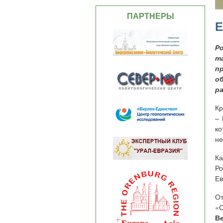
ПАРТНЕРЫ
Р
т
п
о
р
Кр
– 
ко
не
Ка
Р
Ев
О
«С
В