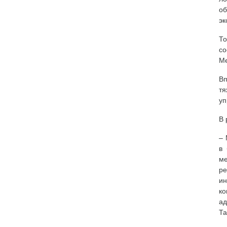
об
эк
То
со
Ме
Вп
т
уп
В 
– 
в 
ме
ре
и
к
ад
Та