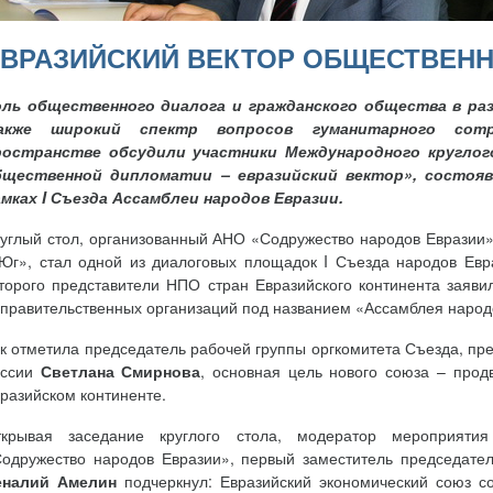
ЕВРАЗИЙСКИЙ ВЕКТОР ОБЩЕСТВЕН
оль общественного диалога и гражданского общества в раз
акже широкий спектр вопросов гуманитарного сотр
ространстве обсудили участники Международного круглог
бщественной дипломатии – евразийский вектор», состоявш
амках
I
Съезда Ассамблеи народов Евразии.
углый стол, организованный АНО «Содружество народов Евразии
Юг», стал одной из диалоговых площадок I Съезда народов Евр
торого представители НПО стран Евразийского континента заяв
правительственных организаций под названием «Ассамблея народ
к отметила председатель рабочей группы оргкомитета Съезда, пр
оссии
Светлана Смирнова
, основная цель нового союза – прод
разийском континенте.
ткрывая заседание круглого стола, модератор мероприят
одружество народов Евразии», первый заместитель председате
еналий Амелин
подчеркнул: Евразийский экономический союз со