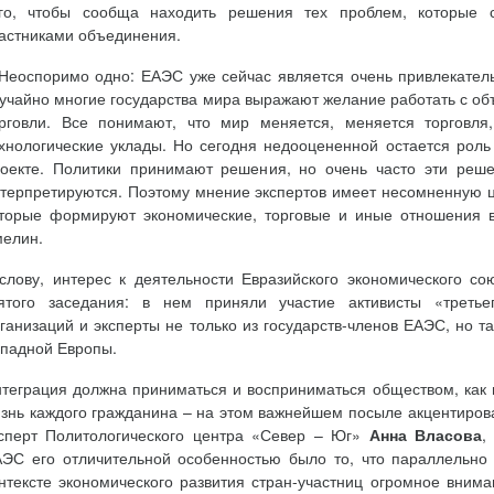
го, чтобы сообща находить решения тех проблем, которые с
астниками объединения.
Неоспоримо одно: ЕАЭС уже сейчас является очень привлекатель
учайно многие государства мира выражают желание работать с о
рговли. Все понимают, что мир меняется, меняется торговля
хнологические уклады. Но сегодня недооцененной остается рол
оекте. Политики принимают решения, но очень часто эти реш
терпретируются. Поэтому мнение экспертов имеет несомненную це
торые формируют экономические, торговые и иные отношения 
елин.
слову, интерес к деятельности Евразийского экономического с
ятого заседания: в нем приняли участие активисты «третье
ганизаций и эксперты не только из государств-членов ЕАЭС, но т
падной Европы.
теграция должна приниматься и восприниматься обществом, как
знь каждого гражданина – на этом важнейшем посыле акцентиров
сперт Политологического центра «Север – Юг»
Анна Власова
,
ЭС его отличительной особенностью было то, что параллельно
нтексте экономического развития стран-участниц огромное вним