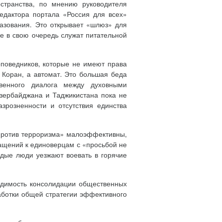
остранства, по мнению руководителя
едактора портала «Россия для всех»
разования. Это открывает «шлюз» для
е в свою очередь служат питательной
оповедников, которые не имеют права
 Коран, а автомат. Это большая беда
венного диалога между духовными
Азербайджана и Таджикистана пока не
азрозненности и отсутствия единства
против терроризма» малоэффективны,
ращений к единоверцам с «просьбой не
одые люди уезжают воевать в горячие
одимость консолидации общественных
работки общей стратегии эффективного