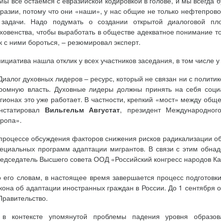
Мы все остаемся с евразийской кодировкой в голове, и мы всегда 
разии, потому что они «наши», у нас общие не только нефтепров
 задачи. Надо подумать о создании открытой диалоговой пл
ховенства, чтобы выработать в обществе адекватное понимание тог
к с ними бороться, – резюмировал эксперт.
ициатива нашла отклик у всех участников заседания, в том числе 
Диалог духовных лидеров – ресурс, который не связан ни с политик
ромную власть. Духовные лидеры должны принять на себя социа
гионах это уже работает. В частности, крепкий «мост» между обще
онстатировал
Вильгельм Августат
, президент Международног
ропа».
процессе обсуждения факторов снижения рисков радикализации об
ециальных программ адаптации мигрантов. В связи с этим об
едседатель Высшего совета ООД «Российский конгресс народов К
 его словам, в настоящее время завершается процесс подготовк
кона об адаптации иностранных граждан в России. До 1 сентября 
Правительство.
 в контексте упомянутой проблемы падения уровня образова