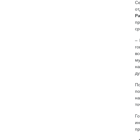
Се
от
Р
пр
ср
– 
го
в
му
на
ду
По
по
на
то
Го
ин
пр