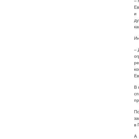
– 
Ев
и
ду
ка
Ин
– 
ог
ре
к
Ев
В 
сп
пр
По
за
в 
А