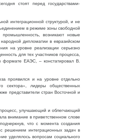
егодня стоят перед государствами-
ной интеграционной структурой, и не
бъединением в режиме зоны свободной
, промышленность, возникают новые
ь народной дипломатии в евразийском
ения на уровне реализации серьезно
нность для тех участников процесса,
в формате ЕАЭС, – констатировал В.
оюза проявился и на уровне отдельно
го сектора», лидеры общественных
акже представители стран Восточной и
 процесс, улучшающий и облегчающий
ала внимание в приветственном слове
 подчеркнув, что с момента создания
 с решением интеграционных задач в
ание уделялось вопросам социального