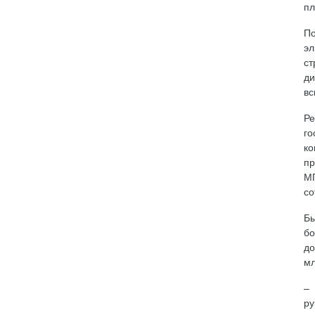
пл
По
эл
с
ди
вс
Ре
го
к
пр
М
со
Бы
бо
до
мл
– 
р