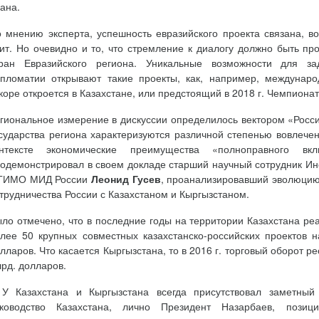
ана.
 мнению эксперта, успешность евразийского проекта связана, во
ит. Но очевидно и то, что стремление к диалогу должно быть п
тран Евразийского региона. Уникальные возможности для за
пломатии открывают такие проекты, как, например, междунар
коре откроется в Казахстане, или предстоящий в 2018 г. Чемпиона
гиональное измерение в дискуссии определилось вектором «Росси
сударства региона характеризуются различной степенью вовлечен
онтексте экономические преимущества «полноправного вк
одемонстрировал в своем докладе старший научный сотрудник И
ГИМО МИД России
Леонид Гусев
, проанализировавший эволюцию
трудничества России с Казахстаном и Кыргызстаном.
ло отмечено, что в последние годы на территории Казахстана ре
лее 50 крупных совместных казахстанско-российских проектов
лларов. Что касается Кыргызстана, то в 2016 г. торговый оборот ре
рд. долларов.
У Казахстана и Кыргызстана всегда присутствовал заметный 
уководство Казахстана, лично Президент Назарбаев, позиц