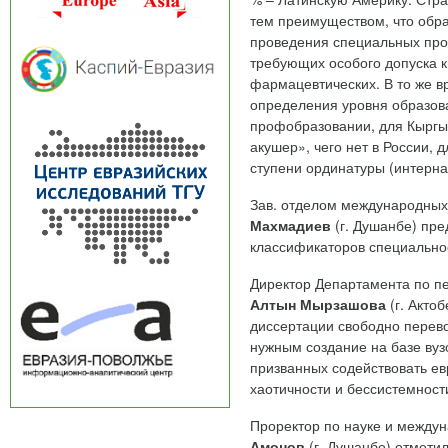
тем преимуществом, что обра
проведения специальных проц
требующих особого допуска 
фармацевтических. В то же в
определения уровня образов
профобразовании, для Кыргы
акушер», чего нет в России,
ступени ординатуры (интерна
Зав. отделом международных
Махмадиев
(г. Душанбе) пр
классификаторов специальнос
Директор Департамента по пе
Алтын Мырзашова
(г. Акто
диссертации свободно перево
нужным создание на базе вуз
призванных содействовать ев
хаотичности и бессистемности
Проректор по науке и между
Амонов
(г. Душанбе) отметил