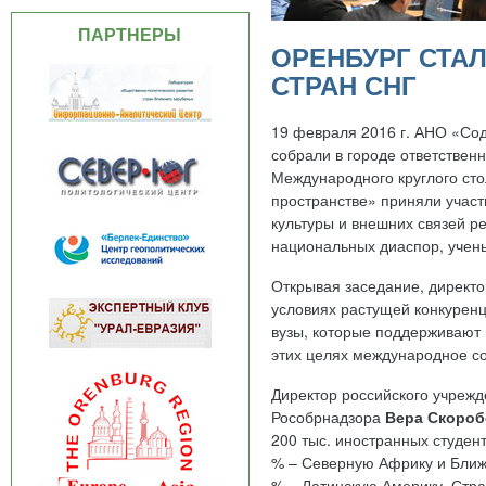
ПАРТНЕРЫ
ОРЕНБУРГ СТА
СТРАН СНГ
19 февраля 2016 г. АНО «Со
собрали в городе ответствен
Международного круглого сто
пространстве» приняли участ
культуры и внешних связей р
национальных диаспор, учены
Открывая заседание, директ
условиях растущей конкуре
вузы, которые поддерживают 
этих целях международное со
Директор российского учреж
Рособрнадзора
Вера Скороб
200 тыс. иностранных студент
% – Северную Африку и Ближн
% – Латинскую Америку. Стра