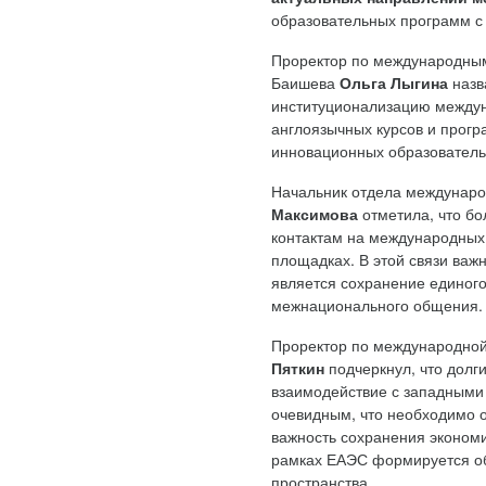
образовательных программ с
Проректор по международным
Баишева
Ольга Лыгина
назв
институционализацию междун
англоязычных курсов и прог
инновационных образователь
Начальник отдела международ
Максимова
отметила, что б
контактам на международных
площадках. В этой связи важ
является сохранение единого 
межнационального общения.
Проректор по международной
Пяткин
подчеркнул, что долг
взаимодействие с западными 
очевидным, что необходимо о
важность сохранения экономи
рамках ЕАЭС формируется общ
пространства.