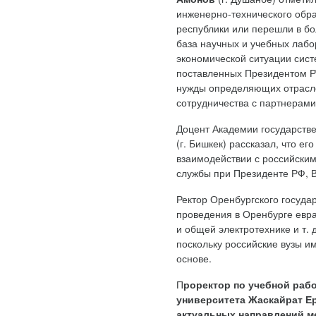
инженерно-технического обра
республики или перешли в бо
база научных и учебных лабо
экономической ситуации сист
поставленных Президентом РТ
нужды определяющих отрасле
сотрудничества с партнерами
Доцент Академии государств
(г. Бишкек) рассказал, что е
взаимодействии с российским
службы при Президенте РФ, 
Ректор Оренбургского госуда
проведения в Оренбурге евра
и общей электротехнике и т. 
поскольку российские вузы и
основе.
П
роректор по учебной раб
университета
Жаскайрат Е
актуальных направлений м