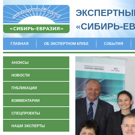
ЭКСПЕРТНЫ
«СИБИРЬ-Е
ГЛАВНАЯ
ОБ ЭКСПЕРТНОМ КЛУБЕ
СОБЫТИЯ
АНОНСЫ
НОВОСТИ
ПУБЛИКАЦИИ
КОММЕНТАРИИ
СПЕЦПРОЕКТЫ
НАШИ ЭКСПЕРТЫ