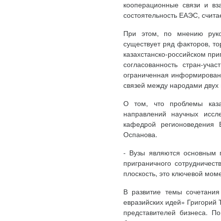
кооперационные связи и вз
состоятельность ЕАЭС, счита
При этом, по мнению руко
существует ряд факторов, т
казахстанско-российском при
согласованность стран-уча
ограниченная информированн
связей между народами двух 
О том, что проблемы каза
направлений научных иссл
кафедрой регионоведения Е
Оспанова.
- Вузы являются основным 
приграничного сотрудничест
плоскость, это ключевой момен
В развитие темы сочетания
евразийских идей» Григорий 
представителей бизнеса. П