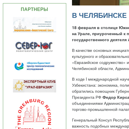
ПАРТНЕРЫ
В ЧЕЛЯБИНСКЕ
18 февраля в столице Южн
на Урале, приуроченный к 
государственного деятеля
В качестве основных инициат
культурного и образовательн
«Евразийское содружество» 
Челябинской области, Админи
В ходе I международной науч
Узбекистана: экономика, пол
обратились помощник Губерн
Президента РФ
Федор Кирс
объединениями Администраци
торгово-промышленной пала
Генеральный Консул Республи
важность подобных междуна