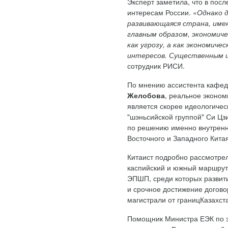
Эксперт заметила, что в пос
интересам России. «
Однако 
развивающаяся страна, име
главным образом, экономиче
как угрозу, а как экономич
интересов. Существенным ш
сотрудник РИСИ.
По мнению ассистента кафе
Желобова
, реальное эконо
является скорее идеологичес
"шэньсийской группой" Си Цз
по решению именно внутренни
Восточного и Западного Кита
Китаист подробно рассмотре
каспийский и южный маршрут
ЭПШП, среди которых развит
и срочное достижение догово
магистрали от границКазахст
Помощник Министра ЕЭК по э