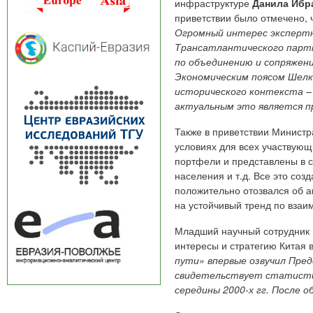
инфраструктуре
Данила Ибр
приветствии было отмечено, 
Огромный интерес экспертн
Трансатлантического партн
по объединению и сопряжени
Экономическим поясом Шелк
исторического контекста –
актуальным это является п
Также в приветствии Министр
условиях для всех участвующ
портфели и представлены в с
населения и т.д. Все это со
положительно отозвался об а
на устойчивый тренд по взаи
Младший научный сотрудни
интересы и стратегию Китая 
пути» впервые озвучил Пред
свидетельствует статистик
середины 2000-х гг. После 