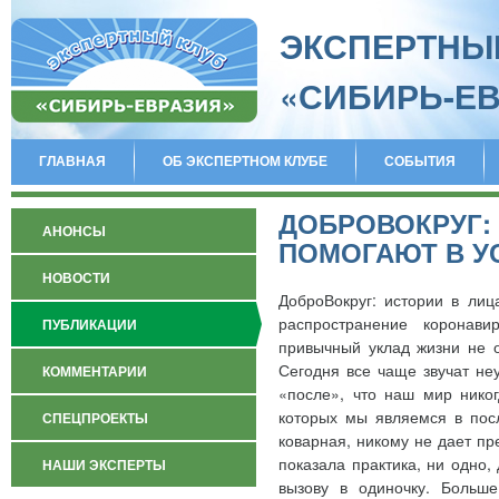
ЭКСПЕРТНЫ
«СИБИРЬ-Е
ГЛАВНАЯ
ОБ ЭКСПЕРТНОМ КЛУБЕ
СОБЫТИЯ
ДОБРОВОКРУГ: 
АНОНСЫ
ПОМОГАЮТ В У
НОВОСТИ
ДоброВокруг: истории в лиц
распространение коронав
ПУБЛИКАЦИИ
привычный уклад жизни не о
Сегодня все чаще звучат не
КОММЕНТАРИИ
«после», что наш мир никог
которых мы являемся в посл
СПЕЦПРОЕКТЫ
коварная, никому не дает пр
показала практика, ни одно
НАШИ ЭКСПЕРТЫ
вызову в одиночку. Больш