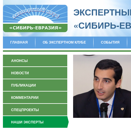
ЭКСПЕРТНЫ
«СИБИРЬ-Е
ГЛАВНАЯ
ОБ ЭКСПЕРТНОМ КЛУБЕ
СОБЫТИЯ
АНОНСЫ
НОВОСТИ
ПУБЛИКАЦИИ
КОММЕНТАРИИ
СПЕЦПРОЕКТЫ
НАШИ ЭКСПЕРТЫ